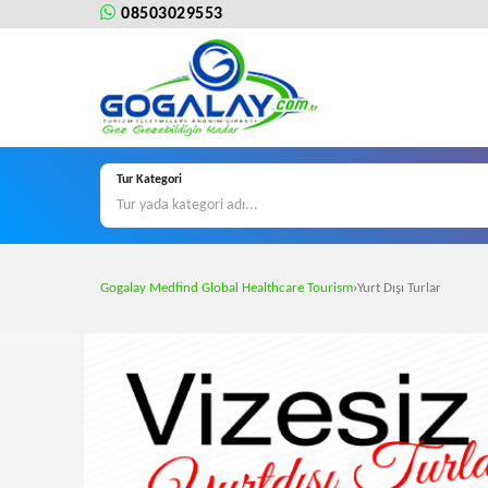
08503029553
Tur Kategori
Gogalay Medfind Global Healthcare Tourism
›
Yurt Dışı Turlar