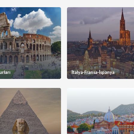
urları
İtalya-Fransa-İspanya