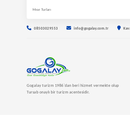
Mısır Turları
08503029553
info@gogalay.com.tr
Kav
Gogalay turizm 1986`dan beri hizmet vermekte olup
Tursab onaylı bir turizm acentesidir.