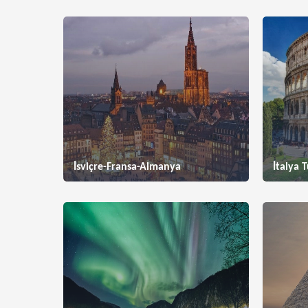
İsviçre-Fransa-Almanya
İtalya T