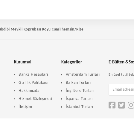
akdibi Mevkii Köprübaşı Köyü Çamlıhemşin/Rize
Kurumsal
Kategoriler
E-Bülten &So
Banka Hesapları
Amsterdam Turları
En özel tatil t
Gizlilik Politikası
Balkan Turları
Hakkımızda
İngiltere Turları
Hizmet Sözleşmesi
İspanya Turları
İletişim
İstanbul Turları