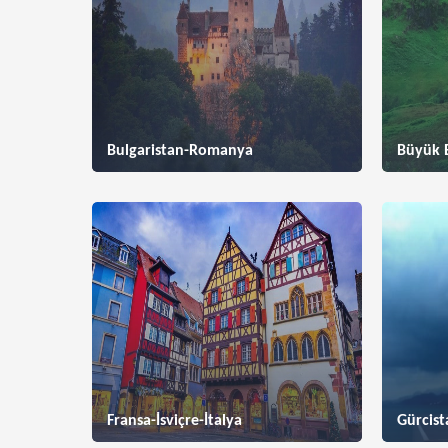
Bulgaristan-Romanya
Büyük B
Fransa-İsviçre-İtalya
Gürcist