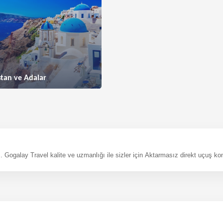
tan ve Adalar
leyiz. Gogalay Travel kalite ve uzmanlığı ile sizler için Aktarmasız direkt uçuş k