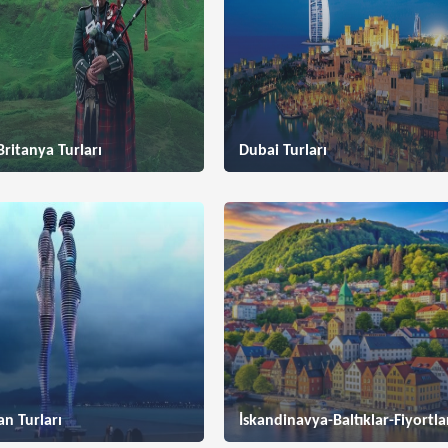
ritanya Turları
Dubai Turları
an Turları
İskandinavya-Baltıklar-Fiyortla