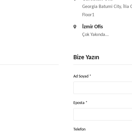
Georgia Batumi City, İli
Floor1
İzmir Ofis
Çok Yakında...
Bize Yazın
Ad Soyad *
Eposta *
Telefon