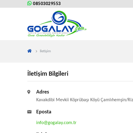
08503029553
İletişim
İletişim Bilgileri
Adres
Kavakdibi Mevkii Köprübaşı Köyü Çamlıhemşin/Ri
Eposta
info@gogalay.com.tr