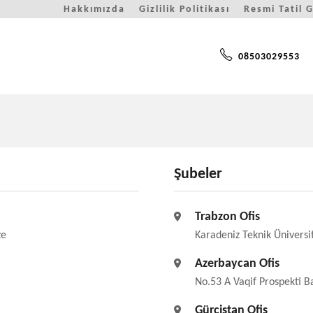
Hakkımızda
Gizlilik Politikası
Resmi Tatil 
08503029553
Şubeler
Trabzon Ofis
ze
Karadeniz Teknik Üniversi
Azerbaycan Ofis
No.53 A Vaqif Prospekti 
Gürcistan Ofis