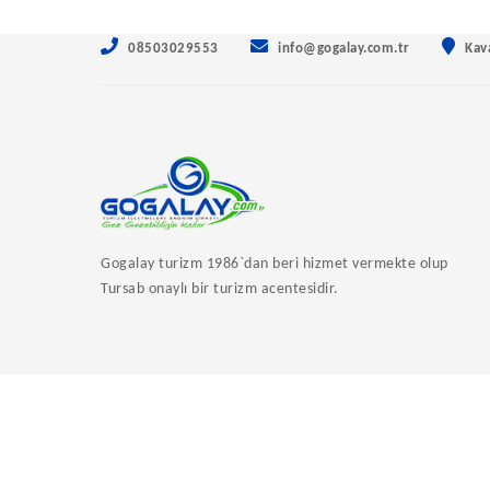
08503029553
info@gogalay.com.tr
Kav
Gogalay turizm 1986`dan beri hizmet vermekte olup
Tursab onaylı bir turizm acentesidir.
REZERVASYONLARIM