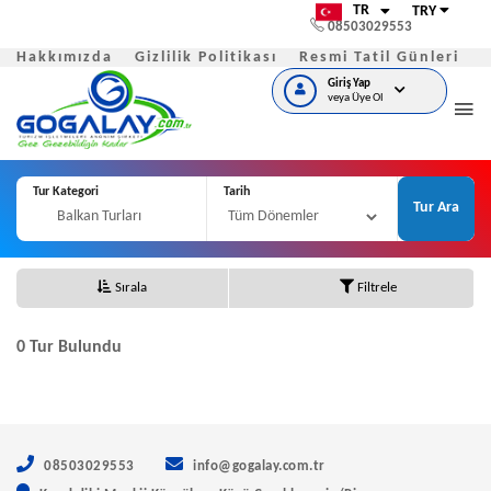
TR
TRY
08503029553
Hakkımızda
Gizlilik Politikası
Resmi Tatil Günleri
S
Giriş Yap
veya Üye Ol
Tur Kategori
Tarih
Tur Ara
Sırala
Filtrele
0
Tur Bulundu
08503029553
info@gogalay.com.tr