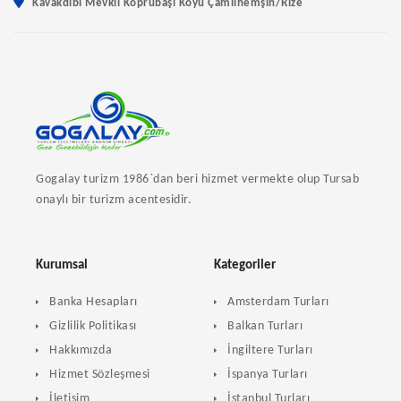
Kavakdibi Mevkii Köprübaşı Köyü Çamlıhemşin/Rize
Gogalay turizm 1986`dan beri hizmet vermekte olup Tursab
onaylı bir turizm acentesidir.
Kurumsal
Kategoriler
Banka Hesapları
Amsterdam Turları
Gizlilik Politikası
Balkan Turları
Hakkımızda
İngiltere Turları
Hizmet Sözleşmesi
İspanya Turları
İletişim
İstanbul Turları