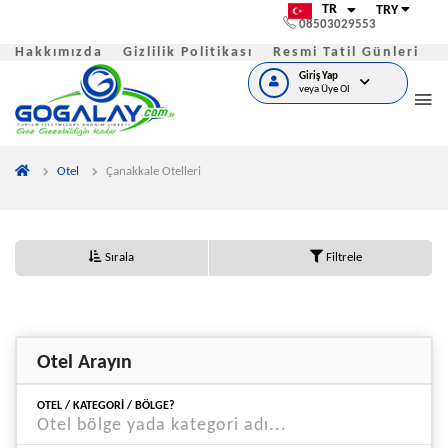
TR
TRY
08503029553
Hakkımızda
Gizlilik Politikası
Resmi Tatil Günleri
S
Giriş Yap
veya Üye Ol
Otel
Çanakkale Otelleri
Sırala
Filtrele
Otel Arayın
OTEL / KATEGORI / BÖLGE?