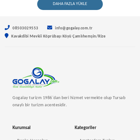
DAHA FAZLA YÜKLE
08503029553
info@gogalay.com.tr
Kavakdibi Mevkii Köprübaşı Köyü Çamlıhemşin/Rize
Gogalay turizm 1986`dan beri hizmet vermekte olup Tursab
onaylı bir turizm acentesidir.
Kurumsal
Kategoriler